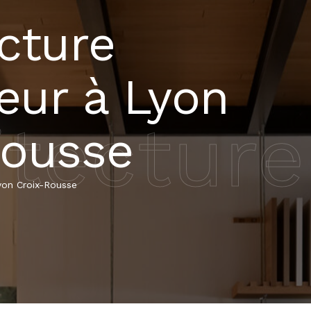
cture
ieur à Lyon
tecture
Rousse
Lyon Croix-Rousse