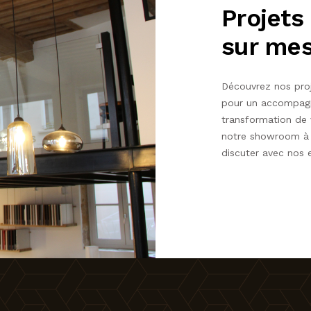
Projets
sur me
Découvrez nos proj
pour un accompagn
transformation de 
notre showroom à 
discuter avec nos 