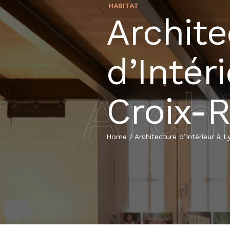
HABITAT
Archite
d’Intér
Archi
Croix-
Home
/
Architecture d’Intérieur à 